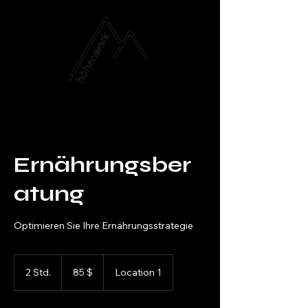
Coaching
Mail
Events
Ernährungsber
atung
Optimieren Sie Ihre Ernährungsstrategie
85
US-
2 Std.
2
85 $
Location 1
Dollar
S
t